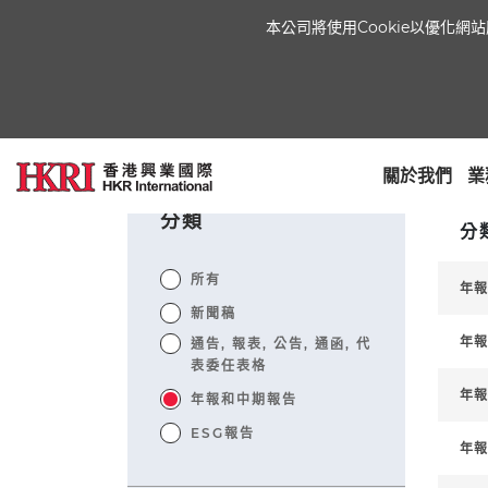
本公司將使用Cookie以優化
首頁
新聞中心
資料庫
關於我們
業
排序方
分類
分
所有
年報
新聞稿
年報
通告, 報表, 公告, 通函, 代
表委任表格
年報
年報和中期報告
ESG報告
年報