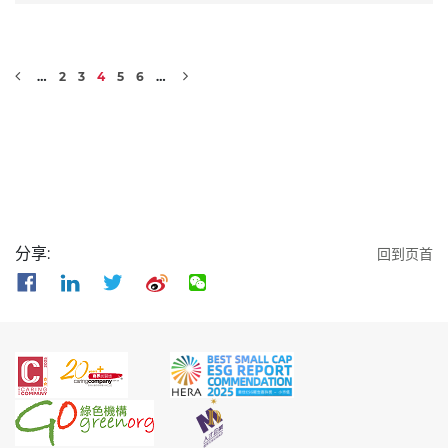
…
2
3
4
5
6
…
分享:
回到页首