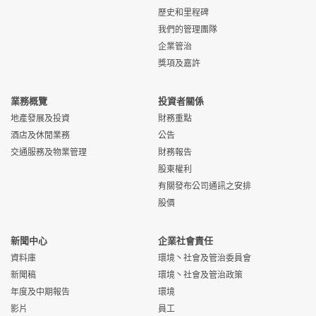
景灣
保安主任 (五天工作)
愉景灣遊艇
愉景
申
(Ref:
務有限公司
灣
請
歷史和里程碑
(Ref: MCL/SO/W)
會有限公司
灣
請
CSL/AMPM/W)
我們的管理團隊
甲板維修 (Ref:
愉景灣航運服
愉景
申
企業管治
TPL/D/W)
務有限公司
灣
請
車長 (五天工作) (Ref:
愉景灣遊艇
愉景
申
Principal /
愉景灣商業服
愉景
申
獎項及嘉許
MCL/DRV/W)
會有限公司
灣
請
Associate Officer -
務有限公司
灣
請
副輪機長 (Ref:
愉景灣航運服
中環
申
Property
TPL/AE/W)
務有限公司
/ 愉
請
Management
業務概覽
投資者關係
景灣
(Commercial) (Ref:
地產發展及投資
財務重點
CSL/AOE/W)
酒店及休閒業務
公告
輪機長 (Ref:
愉景灣航運服
中環
申
TPL/ENG/W)
務有限公司
/ 愉
請
交通服務及物業管理
財務報告
物業助理高級主任 (荃
興怡物業服務
荃灣
申
景灣
灣) (Ref:
有限公司
請
股東權利
WEL/OE/W)
有關發布公司通訊之安排
冷氣技術員 (Ref:
愉景灣航運服
愉景
申
股價
TPL/TAC/W)
務有限公司
灣 /
請
青衣
新聞中心
企業社會責任
副船長 (Ref:
愉景灣航運服
中環
申
資料庫
環境丶社會及管治委員會
TPL/AMAS/W)
務有限公司
/ 愉
請
新聞稿
環境丶社會及管治政策
景灣
年度及中期報告
環境
影片
員工
機械高級技術員 / 技術
愉景灣航運服
青衣
申