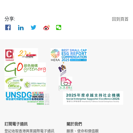
SML/B/W)
理有限公司
灣
請
WEL/TECH/W)
有限公司
請
合約客戶服務大使 (Ref:
高級技術員 (車輛維修)
愉景灣交通服
愉景灣康樂
愉景
愉景
申
申
行政主任 (Ref:
愉景灣服務管
愉景
申
技術員 (Ref:
興怡物業管理
大埔
申
RCL/CA/W)
(Ref: TSL/STQC/W)
務有限公司
會有限公司
灣
灣
請
請
分享:
回到頁首
SML/OA/W)
理有限公司
灣
請
WPM/TECH/W)
有限公司
請
Senior Officer -
全職巴士車長 (Ref:
愉景灣交通服
愉景灣康樂
愉景
愉景
申
申
物業主任 (Ref:
愉景灣服務管
愉景
申
Member Services
TSL/BS/W)
務有限公司
會有限公司
灣
灣
請
請
SML/AOE/W)
理有限公司
灣
請
(Ref: RCL/SOMS/W)
海事助理 (渡輪) (Ref:
愉景灣航運服
中環
申
物業首席主任 / 物業助
愉景灣服務管
愉景
申
會所營運高級首席主任
TPL/MSA(F)/W)
務有限公司
愉景灣康樂
/ 愉
愉景
申
請
理高級主任 (Ref:
理有限公司
灣
請
(Ref: RCL/SOCO/W)
會有限公司
景灣
灣
請
SML/SOE/W)
會所高級工程師 (Ref:
海事助理 (碼頭) (Ref:
愉景灣航運服
愉景灣康樂
中環
愉景
申
申
高級禮賓員/ 禮賓員
愉景灣服務管
愉景
申
RCL/SCE/W)
TPL/MSA(P)/W)
務有限公司
會有限公司
/ 愉
灣
請
請
(Ref: SML/ACS/W)
理有限公司
灣
請
景灣
餐廳助理主管（五天工
愉景灣高爾
愉景
申
物業高級執行經理
愉景灣服務管
愉景
申
作） (Ref:
見習船長 (Ref:
愉景灣航運服
夫球會有限
中環
灣
請
申
(Ref: SML/SEME/W)
理有限公司
灣
請
GCL/HBAR/W)
TPL/MT/W)
務有限公司
公司
/ 愉
請
景灣
物業助理高級經理
愉景灣服務管
愉景
申
會員服務助理高級主任
愉景灣遊艇
愉景
申
(Ref: SML/ME/W)
理有限公司
灣
請
(Ref: MCL/OFD/W)
見習輪機長 (Ref:
愉景灣航運服
會有限公司
中環
灣
請
申
訂閱電子通訊
關於我們
TPL/ET/W)
務有限公司
/ 愉
請
登記收取香港興業國際電子通訊
願景、使命和價值觀
物業管理助理經理
愉景灣商業服
愉景
申