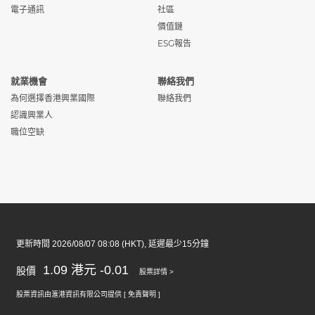
員 (Ref:
務有限公司
/ 愉
請
電子通訊
社區
TPL/STECHM/W)
景灣
價值鏈
ESG報告
船長 (Ref:
愉景灣航運服
中環
申
TPL/MAS/W)
務有限公司
/ 愉
請
景灣
就業機會
聯絡我們
為何選擇香港興業國際
聯絡我們
助理交通巡邏員 (Ref:
愉景灣隧道有
愉景
申
認識興業人
TCL/AOT/W)
限公司
灣
請
職位空缺
電子技術員 (Ref:
愉景灣隧道有
愉景
申
TCL/TECHE/W)
限公司
灣
請