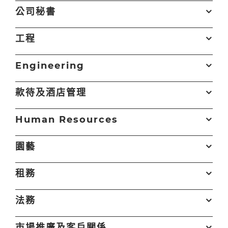
公司秘書
地
點
鏈
工程
職位
▲
公司
▲
▲
結
地
點
鏈
Engineering
高級 / 會所及客戶服務
興怡物業服務
荃灣
申
職位
▲
公司
▲
▲
結
地
員 (全職/兼職) (Ref:
有限公司
請
點
鏈
WEL/SCA/W)
款待及酒店管理
Senior Principal
香港興業國
上環
申
職位
▲
公司
▲
▲
結
公司
鏈
Manager / Senior
際集團有限
請
會所及客戶服務助理高
興怡物業管理
大埔
申
職位
▲
▲
地點
▲
結
Executive Manager -
公司
Human Resources
級主任 (Ref:
有限公司
請
技術支援主任 (商廈)
香港興業成業
荃灣
申
Company Secretarial
地
WPM/ASOCHCS/W)
(Ref: HKRL/OT/W)
有限公司
請
(Ref:
Associate
愉景灣服
Discovery
申
點
鏈
HKRI/SPM/SEMCS/W)
園藝
Manager -
務管理有
Bay
請
職位
▲
公司
▲
▲
結
公司
鏈
技術支援助理/高級經理
香港興業成業
荃灣
申
Technical (Ref:
限公司
(商廈) (Ref:
有限公司
請
職位
▲
▲
地點
▲
結
SML/MCMW/W)
租務
HKRL/SMT/W)
Graphic Designer –
香港愉景灣
愉景
申
地
Auberge Hospitality
酒店
灣
請
Associate
愉景灣
Discovery
申
點
鏈
(Ref: ADBHK/GD/W)
技術員 (水務) (Ref:
愉景灣服務管
愉景
申
法務
Manager to
服務管
Bay
請
職位
▲
公司
▲
▲
結
SML/PL/W)
理有限公司
灣
請
地
Manager - Human
理有限
Guest Service
香港愉景灣
愉景
申
點
鏈
Resources (Ref:
公司
市場推廣及客戶關係
Supervisor / Officer
酒店
灣
請
工程助理督導員 (水務)
愉景灣服務管
愉景
申