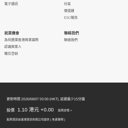
員 (Ref:
務有限公司
/ 愉
請
電子通訊
社區
TPL/STECHM/W)
景灣
價值鏈
ESG報告
船長 (Ref:
愉景灣航運服
中環
申
TPL/MAS/W)
務有限公司
/ 愉
請
景灣
就業機會
聯絡我們
為何選擇香港興業國際
聯絡我們
助理交通巡邏員 (Ref:
愉景灣隧道有
愉景
申
認識興業人
TCL/AOT/W)
限公司
灣
請
職位空缺
電子技術員 (Ref:
愉景灣隧道有
愉景
申
TCL/TECHE/W)
限公司
灣
請