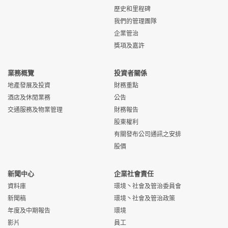
景灣
保安主任 (五天工作)
愉景灣遊艇
愉景
申
(Ref:
務有限公司
灣
請
歷史和里程碑
(Ref: MCL/SO/W)
會有限公司
灣
請
CSL/AMPM/W)
我們的管理團隊
甲板維修 (Ref:
愉景灣航運服
愉景
申
企業管治
TPL/D/W)
務有限公司
灣
請
車長 (五天工作) (Ref:
愉景灣遊艇
愉景
申
Principal /
愉景灣商業服
愉景
申
獎項及嘉許
MCL/DRV/W)
會有限公司
灣
請
Associate Officer -
務有限公司
灣
請
副輪機長 (Ref:
愉景灣航運服
中環
申
Property
TPL/AE/W)
務有限公司
/ 愉
請
Management
業務概覽
投資者關係
景灣
(Commercial) (Ref:
地產發展及投資
財務重點
CSL/AOE/W)
酒店及休閒業務
公告
輪機長 (Ref:
愉景灣航運服
中環
申
TPL/ENG/W)
務有限公司
/ 愉
請
交通服務及物業管理
財務報告
物業助理高級主任 (荃
興怡物業服務
荃灣
申
景灣
灣) (Ref:
有限公司
請
股東權利
WEL/OE/W)
有關發布公司通訊之安排
冷氣技術員 (Ref:
愉景灣航運服
愉景
申
股價
TPL/TAC/W)
務有限公司
灣 /
請
青衣
新聞中心
企業社會責任
副船長 (Ref:
愉景灣航運服
中環
申
資料庫
環境丶社會及管治委員會
TPL/AMAS/W)
務有限公司
/ 愉
請
新聞稿
環境丶社會及管治政策
景灣
年度及中期報告
環境
影片
員工
機械高級技術員 / 技術
愉景灣航運服
青衣
申