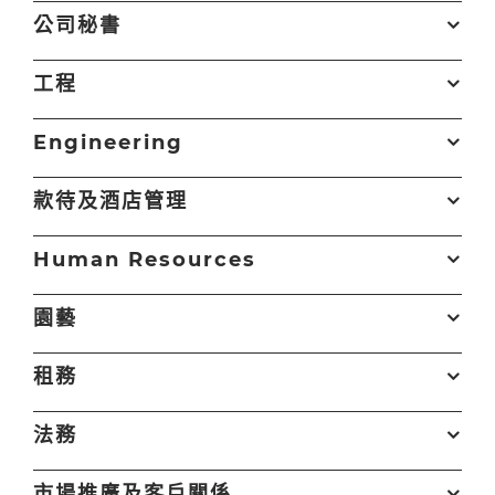
公司秘書
地
點
鏈
工程
職位
▲
公司
▲
▲
結
地
點
鏈
Engineering
高級 / 會所及客戶服務
興怡物業服務
荃灣
申
職位
▲
公司
▲
▲
結
地
員 (全職/兼職) (Ref:
有限公司
請
點
鏈
WEL/SCA/W)
款待及酒店管理
Senior Principal
香港興業國
上環
申
職位
▲
公司
▲
▲
結
公司
鏈
Manager / Senior
際集團有限
請
會所及客戶服務助理高
興怡物業管理
大埔
申
職位
▲
▲
地點
▲
結
Executive Manager -
公司
Human Resources
級主任 (Ref:
有限公司
請
技術支援主任 (商廈)
香港興業成業
荃灣
申
Company Secretarial
地
WPM/ASOCHCS/W)
(Ref: HKRL/OT/W)
有限公司
請
(Ref:
Associate
愉景灣服
Discovery
申
點
鏈
HKRI/SPM/SEMCS/W)
園藝
Manager -
務管理有
Bay
請
職位
▲
公司
▲
▲
結
公司
鏈
技術支援助理/高級經理
香港興業成業
荃灣
申
Technical (Ref:
限公司
(商廈) (Ref:
有限公司
請
職位
▲
▲
地點
▲
結
SML/MCMW/W)
租務
HKRL/SMT/W)
Graphic Designer –
香港愉景灣
愉景
申
地
Auberge Hospitality
酒店
灣
請
Associate
愉景灣
Discovery
申
點
鏈
(Ref: ADBHK/GD/W)
技術員 (水務) (Ref:
愉景灣服務管
愉景
申
法務
Manager to
服務管
Bay
請
職位
▲
公司
▲
▲
結
SML/PL/W)
理有限公司
灣
請
地
Manager - Human
理有限
Guest Service
香港愉景灣
愉景
申
點
鏈
Resources (Ref:
公司
市場推廣及客戶關係
Supervisor / Officer
酒店
灣
請
工程助理督導員 (水務)
愉景灣服務管
愉景
申