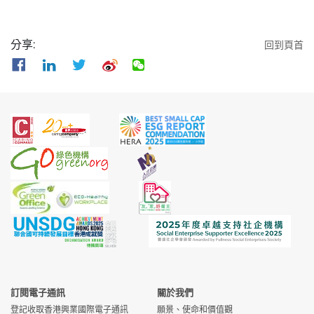
SML/B/W)
理有限公司
灣
請
WEL/TECH/W)
有限公司
請
合約客戶服務大使 (Ref:
高級技術員 (車輛維修)
愉景灣交通服
愉景灣康樂
愉景
愉景
申
申
行政主任 (Ref:
愉景灣服務管
愉景
申
技術員 (Ref:
興怡物業管理
大埔
申
RCL/CA/W)
(Ref: TSL/STQC/W)
務有限公司
會有限公司
灣
灣
請
請
分享:
回到頁首
SML/OA/W)
理有限公司
灣
請
WPM/TECH/W)
有限公司
請
Senior Officer -
全職巴士車長 (Ref:
愉景灣交通服
愉景灣康樂
愉景
愉景
申
申
物業主任 (Ref:
愉景灣服務管
愉景
申
Member Services
TSL/BS/W)
務有限公司
會有限公司
灣
灣
請
請
SML/AOE/W)
理有限公司
灣
請
(Ref: RCL/SOMS/W)
海事助理 (渡輪) (Ref:
愉景灣航運服
中環
申
物業首席主任 / 物業助
愉景灣服務管
愉景
申
會所營運高級首席主任
TPL/MSA(F)/W)
務有限公司
愉景灣康樂
/ 愉
愉景
申
請
理高級主任 (Ref:
理有限公司
灣
請
(Ref: RCL/SOCO/W)
會有限公司
景灣
灣
請
SML/SOE/W)
會所高級工程師 (Ref:
海事助理 (碼頭) (Ref:
愉景灣航運服
愉景灣康樂
中環
愉景
申
申
高級禮賓員/ 禮賓員
愉景灣服務管
愉景
申
RCL/SCE/W)
TPL/MSA(P)/W)
務有限公司
會有限公司
/ 愉
灣
請
請
(Ref: SML/ACS/W)
理有限公司
灣
請
景灣
餐廳助理主管（五天工
愉景灣高爾
愉景
申
物業高級執行經理
愉景灣服務管
愉景
申
作） (Ref:
見習船長 (Ref:
愉景灣航運服
夫球會有限
中環
灣
請
申
(Ref: SML/SEME/W)
理有限公司
灣
請
GCL/HBAR/W)
TPL/MT/W)
務有限公司
公司
/ 愉
請
景灣
物業助理高級經理
愉景灣服務管
愉景
申
會員服務助理高級主任
愉景灣遊艇
愉景
申
(Ref: SML/ME/W)
理有限公司
灣
請
(Ref: MCL/OFD/W)
見習輪機長 (Ref:
愉景灣航運服
會有限公司
中環
灣
請
申
訂閱電子通訊
關於我們
TPL/ET/W)
務有限公司
/ 愉
請
登記收取香港興業國際電子通訊
願景、使命和價值觀
物業管理助理經理
愉景灣商業服
愉景
申