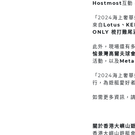
Hostmost
互動
「2024海上奢
來自
Lotus、KE
ONLY 梳打雞尾酒
此外，現場還有
愉景灣高爾夫球
活動，以及
Meta
「2024海上奢華
行，為遊艇愛好
如需更多資訊，
關於香港大嶼山遊艇會
香港大嶼山遊艇會（