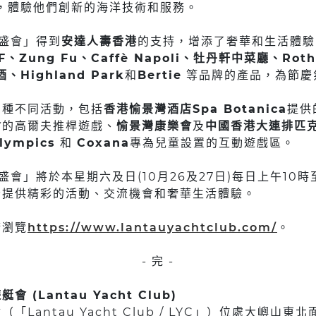
，體驗他們創新的海洋技術和服務。
華盛會」得到
安達人壽香港
的支持，增添了奢華和生活體驗
F、Zung Fu、Caffè Napoli、牡丹軒中菜廳、Roth
、Highland Park
和
Bertie
等品牌的產品，為節慶
多種不同活動，包括
香港愉景灣酒店Spa Botanica
提供
會
的高爾夫推桿遊戲、
愉景灣康樂會
及
中國香港大連排匹
lympics
和
Coxana
專為兒童設置的互動遊戲區。
盛會」將於本星期六及日(10月26及27日)每日上午10
者提供精彩的活動、交流機會和奢華生活體驗。
請瀏覽
https://www.lantauyachtclub.com/
。
- 完 -
 (Lantau Yacht Club)
「Lantau Yacht Club / LYC」）位處大嶼山