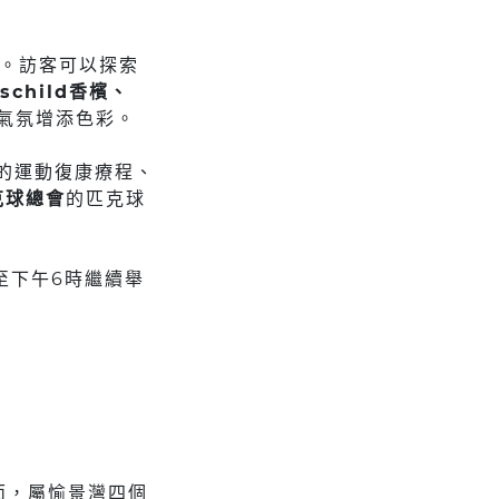
。訪客可以探索
schild香檳、
氣氛增添色彩。
的運動復康療程、
克球總會
的匹克球
時至下午6時繼續舉
東北面，屬愉景灣四個