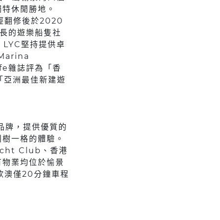
獨特休閒勝地。
經翻修後於2020
增長的遊樂船隻社
，LYC堅持提供卓
rina
life雜誌評為「香
為「亞洲最佳新建遊
物業品牌，提供優質的
別樹一格的體驗。
cht Club、香港
有物業均位於愉景
欣澳僅20分鐘車程