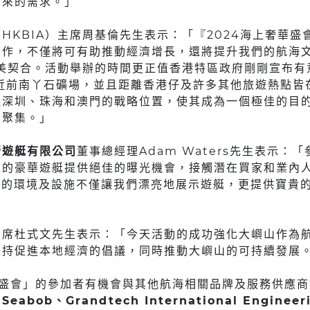
帶來的需求。」
（HKBIA）主席周基倫先生表示：「『2024海上奢華
合作，不僅將可有助推動經濟增長，還將提升我們的航海
完美契合。活動舉辦的時間更正值香港特區政府剛剛宣布
接近前南丫石礦場，並且距離香港仔及許多其他旅遊熱點皆
近深圳、珠海和澳門的戰略位置，使其成為一個極佳的目
者聚集。」
行遊艇有限公司
董事總經理Adam Waters先生表示：「
的豪華遊艇提供絕佳的曝光機會，接觸潛在買家和業內人士
ub優美的環境及設施不僅讓我們漂亮地展示遊艇，更提供寶貴
主席杜式文先生表示：「今天活動的成功強化大嶼山作為
支持促進本地經濟的倡議，同時推動大嶼山的可持續發展
華盛會」的參加者有機會與其他航海相關品牌及服務供應商
、Seabob、Grandtech International Engineer