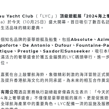
au Yacht Club
（「LYC」）
頂級遊艇展「2024海上
utica）於今天（10月25日）盛大開幕，首日吸引了數百
越生活品味的精彩慶典。
多個知名品牌的豪華遊艇及船隻，包括
Absolute、Azi
poforte、De Antonio、Dufour、Fountaine-Pa
tique、Prestige、Saxdor
和
Sunseeker
，吸引本
滿活力的奢華盛會於獲五金錨獎的LYC碼頭舉行，進一
地位。
禮嘉賓在台上敲響航海鈴，象徵精彩刺激的海洋冒險正式
界及提升香港航海文化的共同承諾，為未來的相互合作奠
團有限公司
酒店業務執行副總裁麥偉森先生表示：「今天
24海上奢華盛會』不僅僅是豪華遊艇的展示、更是促進
全球航海產業中的重要角色。LYC配備一流的設施及服