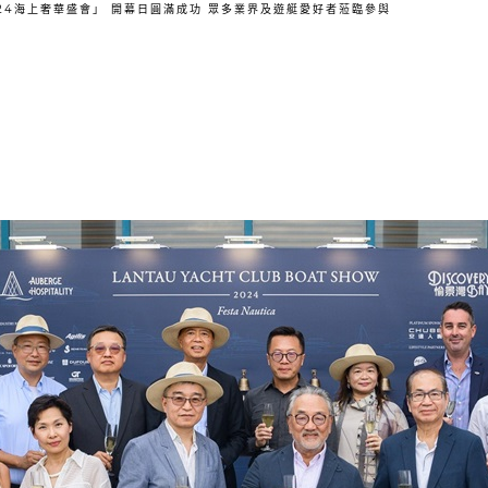
展「2024海上奢華盛會」 開幕日圓滿成功 眾多業界及遊艇愛好者蒞臨參與