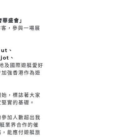
奢華盛會」
名訪客，參與一場展
mut、
jot、
地及國際遊艇愛好
步加強香港作為遊
開始，標誌著大家
定堅實的基礎。
的參加人數超出我
遊艇業界合作的催
務，能應付遊艇旅