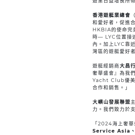
遊業日益增長所
香港遊艇業總會
和愛好者，促進
HKBIA的使命
時— LYC位置
內。加上LYC靠
灣區的遊艇愛好
遊艇經銷商
大昌
奢華盛會』為我們
Yacht Cl
合作和銷售。」
大嶼山發展聯盟
力。我們致力於
「2024海上奢
Service Asia