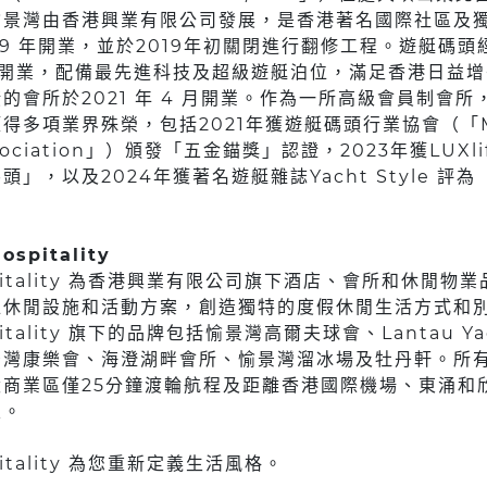
愉景灣由香港興業有限公司發展，是香港著名國際社區及
89 年開業，並於2019年初關閉進行翻修工程。遊艇碼頭
貌開業，配備最先進科技及超級遊艇泊位，滿足香港日益
的會所於2021 年 4 月開業。作為一所高級會員制會所
得多項業界殊榮，包括2021年獲遊艇碼頭行業協會（「Ma
 Association」）頒發「五金錨獎」認證，2023年獲LUX
」，以及2024年獲著名遊艇雜誌Yacht Style 評
ospitality
ospitality 為香港興業有限公司旗下酒店、會所和休閒
位休閒設施和活動方案，創造獨特的度假休閒生活方式和
spitality 旗下的品牌包括愉景灣高爾夫球會、Lantau Ya
景灣康樂會、海澄湖畔會所、愉景灣溜冰場及牡丹軒。所
商業區僅25分鐘渡輪航程及距離香港國際機場、東涌和
區。
spitality 為您重新定義生活風格。