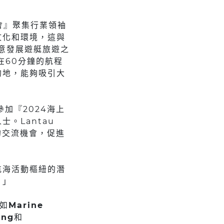
盛會』聚集行業領袖
文化和環境，這與
有意發展遊艇旅遊之
在60分鐘的航程
的地，能夠吸引大
參加『2024海上
。Lantau
的交流機會，促進
航海活動樞紐的潛
。」
如
Marine
ing
和