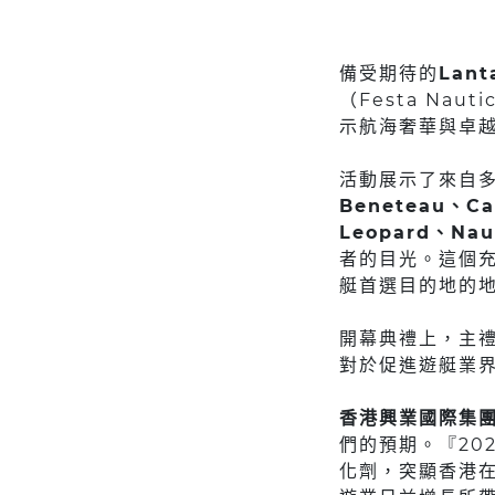
備受期待的
Lant
（Festa Na
示航海奢華與卓
活動展示了來自
Beneteau、Ca
Leopard、Nau
者的目光。這個充
艇首選目的地的
開幕典禮上，主
對於促進遊艇業
香港興業國際集
們的預期。『20
化劑，突顯香港在