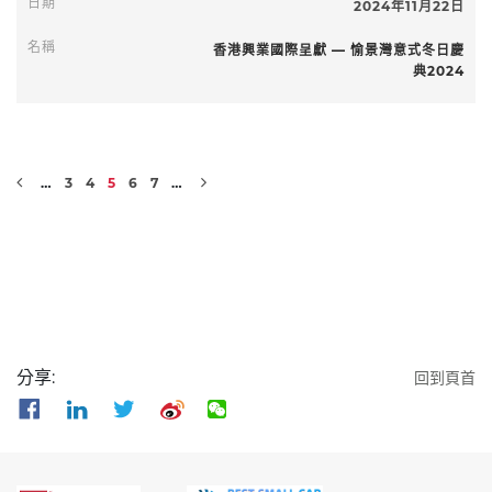
2024年11月22日
香港興業國際呈獻 — 愉景灣意式冬日慶
典2024
…
3
4
5
6
7
…
分享:
回到頁首