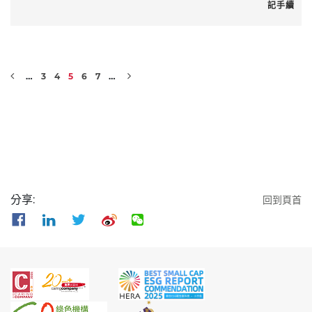
記手續
…
3
4
5
6
7
…
分享:
回到頁首