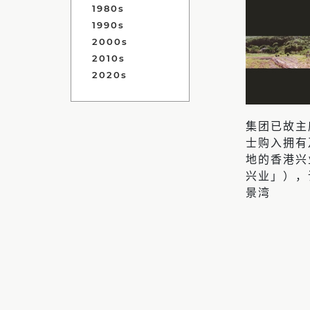
1980s
1990s
2000s
2010s
2020s
集团已故主
士购入拥有
地的香港兴
兴业」），
景湾