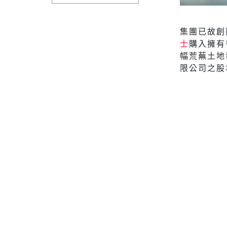
集團已故創
士
購入擁有
幅荒蕪土地
限公司之股