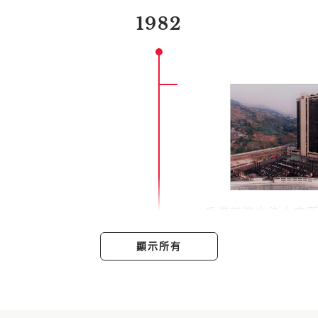
1982
香港荃灣中染大廈
顯示所有
1988