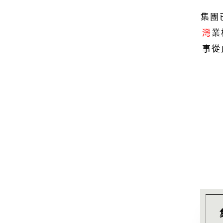
集團
灣
業
事從