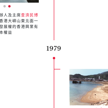
辦人及主席
查濟民博
香港大嶼山東北面一
發展權的香港興業有
本權益
1979