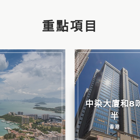
重點項目
1989
中染大廈和8
半
香港