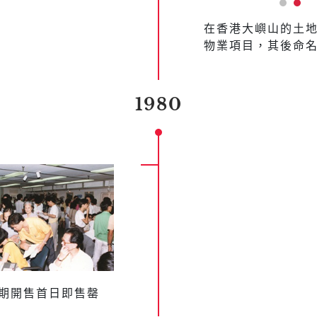
在香港大嶼山的土
物業項目，其後命
1980
期開售首日即售罄